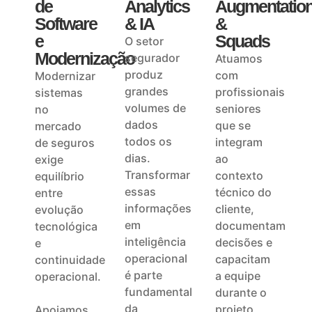
de
Analytics
Augmentatio
Software
& IA
&
e
Squads
O setor
Modernização
segurador
Atuamos
produz
com
Modernizar
grandes
profissionais
sistemas
volumes de
seniores
no
dados
que se
mercado
todos os
integram
de seguros
dias.
ao
exige
Transformar
contexto
equilíbrio
essas
técnico do
entre
informações
cliente,
evolução
em
documentam
tecnológica
inteligência
decisões e
e
operacional
capacitam
continuidade
é parte
a equipe
operacional.
fundamental
durante o
da
projeto,
Apoiamos