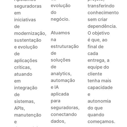
evolução
transferindo
seguradoras
do
conhecimento
em
negócio.
sem criar
iniciativas
dependência.
de
Atuamos
O objetivo
modernização,
na
é que, ao
sustentação
estruturação
final de
e evolução
de
cada
de
soluções
entrega, a
aplicações
de
equipe do
críticas,
analytics,
cliente
atuando
automação
tenha mais
em
e IA
capacidade
integração
aplicada
e
de
para
autonomia
sistemas,
seguradoras,
do que
APIs,
conectando
quando
manutenção
dados,
começamos.
e